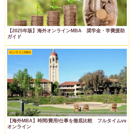
【2025年版】海外オンラインMBA 奨学金・学費援助
ガイド
オンラインMBA
【海外MBA】時間/費用/仕事を徹底比較 フルタイムvs
オンライン