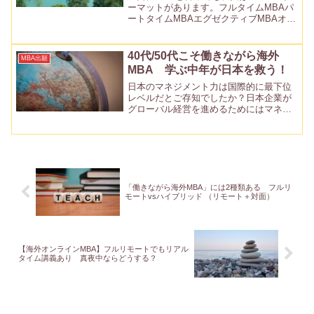
ーマットがあります。フルタイムMBAパ
ートタイムMBAエグゼクティブMBAオン
ラインMBAどれが自分に合うのか迷って
いる方もいらっしゃると思います。この
記事ではそれぞれのメリット、デメリッ
40代/50代こそ働きながら海外
MBA出願
トについて詳し...
MBA 学ぶ中年が日本を救う！
日本のマネジメント力は国際的に最下位
レベルだとご存知でしたか？日本企業が
グローバル経営を進めるためにはマネジ
メント層のグローバル化が急務です。だ
からこそ、マネジメント層である40-50代
での海外MBAをお勧めします。確かに
「40代からの海外...
「働きながら海外MBA」には2種類ある フルリ
モートvsハイブリッド （リモート＋対面）
【海外オンラインMBA】フルリモートでもリアル
タイム講義あり 真夜中ならどうする？