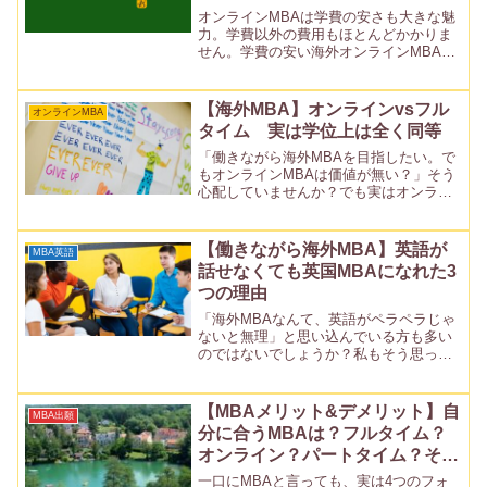
オンラインMBAは学費の安さも大きな魅
力。学費以外の費用もほとんどかかりま
せん。学費の安い海外オンラインMBAト
ップ10を調べたところ、最安は115万
円。しかもオンラインでも学位はフルタ
イムと同等なので、圧倒的なコスパとい
【海外MBA】オンラインvsフル
オンラインMBA
えます。本記事では...
タイム 実は学位上は全く同等
「働きながら海外MBAを目指したい。で
もオンラインMBAは価値が無い？」そう
心配していませんか？でも実はオンライ
ンでも得られる肩書（正式学位）はフル
タイムと全く同じ。履歴書やLinkedInで
も「オンラインMBA」と書く必要はあり
【働きながら海外MBA】英語が
MBA英語
ません。こ...
話せなくても英国MBAになれた3
つの理由
「海外MBAなんて、英語がペラペラじゃ
ないと無理」と思い込んでいる方も多い
のではないでしょうか？私もそう思って
いました。ところが、オンラインMBAな
らそこまで英語が話せなくても大丈夫で
す。その理由は3つあります。それぞれに
【MBAメリット&デメリット】自
MBA出願
ついて以下で詳しく...
分に合うMBAは？フルタイム？
オンライン？パートタイム？それ
ともエグゼクティブ？
一口にMBAと言っても、実は4つのフォ