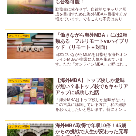
も合格可能！
勤務先に依存せず、自律的なキャリア形
成を目指すために海外MBAを目指す方が
増えています。でもこんな不安はありま
せんか？「働きながらの受験でも合格で
きる？」「合格率はいったいどのくら
い？」この記事ではこういった疑問につ
「働きながら海外MBA」には2種
オンラインMBA
いて、実際のデータをベー...
類ある フルリモートvsハイブリ
ッド （リモート＋対面）
日本にいながらMBAを目指せる海外オン
ラインMBAが非常に人気を集めていま
す。ただ「オンラインMBA」と呼ばれる
ものの中には、①フルリモート②ハイブ
リッド（リモート＋対面）の二種類があ
ります。日本で海外MBAを目指す方にと
【海外MBA】トップ校しか意味
オンラインMBA
っては、極めて重要...
が無い？非トップ校でもキャリア
アップに成功した話
「海外MBAはトップ校しか意味がない」
この言葉に躊躇している方に、私の経験
をお伝えしたいと思います。特にオンラ
インMBAを検討している場合、非トップ
校に価値があるのかと悩む方も多いでし
ょう。私自身、45歳を過ぎてから日本で
海外MBA取得で年収10倍！45歳
オンラインMBA
あまり知られていな...
からの挑戦で人生が変わった元専