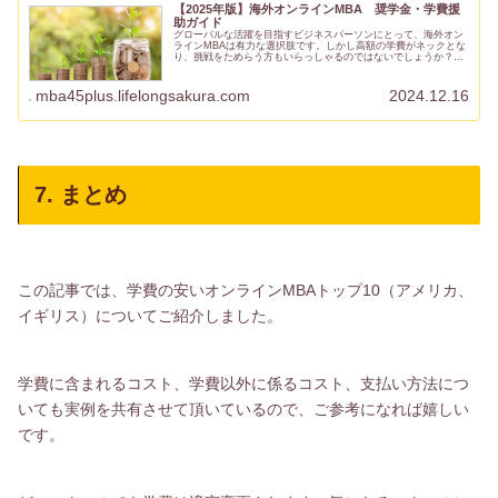
【2025年版】海外オンラインMBA 奨学金・学費援
助ガイド
グローバルな活躍を目指すビジネスパーソンにとって、海外オン
ラインMBAは有力な選択肢です。しかし高額の学費がネックとな
り、挑戦をためらう方もいらっしゃるのではないでしょうか？そ
こで本記事では、日本人でも利用可能な奨学金や学費援助制度に
ついて...
mba45plus.lifelongsakura.com
2024.12.16
7. まとめ
この記事では、学費の安いオンラインMBAトップ10（アメリカ、
イギリス）についてご紹介しました。
学費に含まれるコスト、学費以外に係るコスト、支払い方法につ
いても実例を共有させて頂いているので、ご参考になれば嬉しい
です。