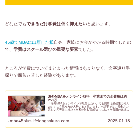
どなたでも
できるだけ学費は低く抑えたい
と思います。
45歳でMBAに出願した私
自身、家族にお金がかかる時期でしたの
で、
学費はスクール選びの重要な要素
でした。
ところが学費についてまとまった情報はあまりなく、文字通り手
探りで四苦八苦した経験があります。
海外MBAをオンライン取得 卒業までの全費用は約
250万
「海外MBAをオンラインで取得したい。でも費用は最低限に抑え
たい」こう思う方が大勢いると思います。本記事では、資金力の
乏しい元専業主婦だった私がMBA取得までに払った費用の詳細
を、準備段階から卒業までの時系列に沿って紹介します。私の経
験が、...
mba45plus.lifelongsakura.com
2025.01.18