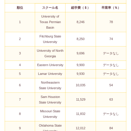
順位
スクール名
総学費（＄）
卒業率（％）
University of
1
Texas Permian
8,246
78
Basin
Fitchburg State
2
8,250
74
University
University of North
3
9,696
データなし
Georgia
4
Eastern University
9,900
データなし
5
Lamar University
9,930
データなし
Northeastern
6
10,035
54
State University
Sam Houston
7
11,529
63
State University
Missouri State
8
11,832
データなし
University
Oklahoma State
9
12,012
84