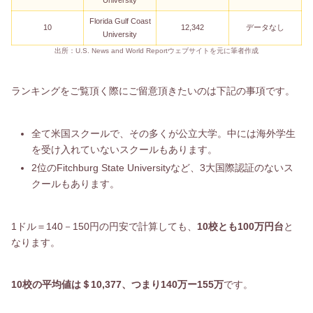
University
Florida Gulf Coast
10
12,342
データなし
University
出所：U.S. News and World Reportウェブサイトを元に筆者作成
ランキングをご覧頂く際にご留意頂きたいのは下記の事項です。
全て米国スクールで、その多くが公立大学。中には海外学生
を受け入れていないスクールもあります。
2位のFitchburg State Universityなど、3大国際認証のないス
クールもあります。
1ドル＝140－150円の円安で計算しても、
10校とも100万円台
と
なります。
10校の平均値は＄10,377、つまり140万ー155万
です。