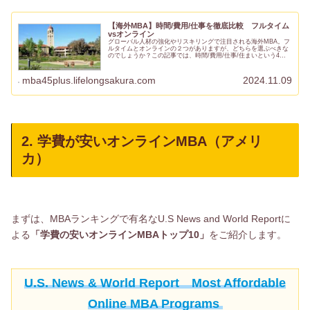
【海外MBA】時間/費用/仕事を徹底比較 フルタイム
vsオンライン
グローバル人材の強化やリスキリングで注目される海外MBA。フ
ルタイムとオンラインの２つがありますが、どちらを選ぶべきな
のでしょうか？この記事では、時間/費用/仕事/住まいという4つ
のコミットメントを軸としてフルタイムvsオンラインを徹底比
較...
mba45plus.lifelongsakura.com
2024.11.09
2. 学費が安いオンラインMBA（アメリ
カ）
まずは、MBAランキングで有名なU.S News and World Reportに
よる
「学費の安いオンラインMBAトップ10」
をご紹介します。
U.S. News & World Report Most Affordable
Online MBA Programs