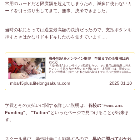
常用のカードだと限度額を超えてしまうため、滅多に使わないカ
ードを引っ張り出してきて、無事、決済できました。
当時の私にとっては過去最高額の決済だったので、支払ボタンを
押すときはかなりドキドキしたのを覚えています…。
海外MBAをオンライン取得 卒業までの全費用は約
250万
「海外MBAをオンラインで取得したい。でも費用は最低限に抑え
たい」こう思う方が大勢いると思います。本記事では、資金力の
乏しい元専業主婦だった私がMBA取得までに払った費用の詳細
を、準備段階から卒業までの時系列に沿って紹介します。私の経
験が、...
mba45plus.lifelongsakura.com
2025.01.18
学費とその支払いに関する詳しい説明は、
各校の”Fees ans
Funding”、 “Tuition”
といったページで見つけることが出来ま
す。
スクール選び、学習計画にも影響するので、
早めに調べておかれ