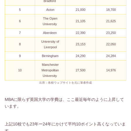
Bradford
5
Aston
21,000
18,700
The Open
6
21,105
21,625
University
7
Aberdeen
22,390
23,250
University of
8
23,153
22,050
Liverpool
9
Birmingham
24,290
24,284
Manchester
10
Metropolitan
27,500
14,976
University
出所：各校ウェブサイトを元に筆者作成
MBAに限らず英国大学の学費は、ここ最近毎年のように上昇して
います。
上記10校でも23年ー24年にかけて平均10ポイント高くなっていま
す。