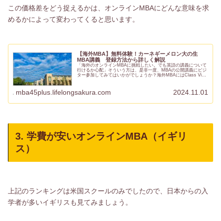
この価格差をどう捉えるかは、オンラインMBAにどんな意味を求
めるかによって変わってくると思います。
【海外MBA】無料体験！カーネギーメロン大の生
MBA講義 登録方法から詳しく解説
「海外のオンラインMBAに挑戦したい。でも英語の講義について
行けるか心配」そういう方は、是非一度、MBAの公開講義にビジ
ター参加してみてはいかがでしょうか？海外MBAにはClass Visit
という公開講義の仕組みがあり、現役MBA生向けの...
mba45plus.lifelongsakura.com
2024.11.01
3. 学費が安いオンラインMBA（イギリ
ス）
上記のランキングは米国スクールのみでしたので、日本からの入
学者が多いイギリスも見てみましょう。