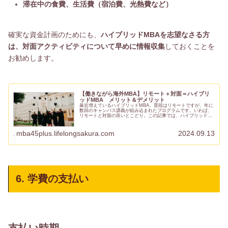
滞在中の食費、生活費（宿泊費、光熱費など）
確実な資金計画のためにも、
ハイブリッドMBAを志望なさる方
は、対面アクティビティについて早めに情報収集
しておくことを
お勧めします。
【働きながら海外MBA】リモート＋対面＝ハイブリ
ッドMBA メリット＆デメリット
最近増えているハイブリッドMBA。普段はリモートですが、年に
数回のキャンパス講義が組み込まれたプログラムです。いわば、
リモートと対面の良いとこどり。この記事では、ハイブリッド
MBAの概要、メリット、デメリットなどをお伝えしたいと思いま
す。実...
mba45plus.lifelongsakura.com
2024.09.13
6. 学費の支払い