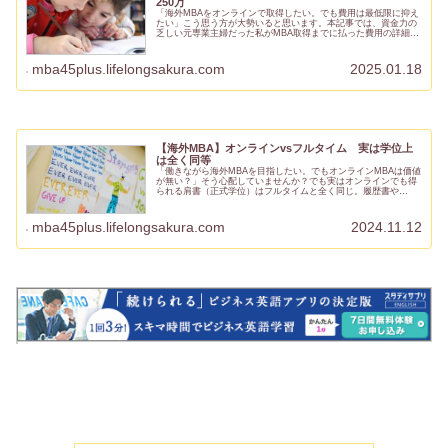
250万
「海外MBAをオンラインで取得したい。でも費用は最低限に抑え
たい」こう思う方が大勢いると思います。本記事では、資金力の
乏しい元専業主婦だった私がMBA取得までに払った費用の詳細
を、準備段階から卒業までの時系列に沿って紹介します。私の経
験が、...
mba45plus.lifelongsakura.com
2025.01.18
【海外MBA】オンラインvsフルタイム 実は学位上
は全く同等
「働きながら海外MBAを目指したい。でもオンラインMBAは価値
が無い？」そう心配していませんか？でも実はオンラインでも得
られる肩書（正式学位）はフルタイムと全く同じ。履歴書や
LinkedInでも「オンラインMBA」と書く必要はありません。こ...
mba45plus.lifelongsakura.com
2024.11.12