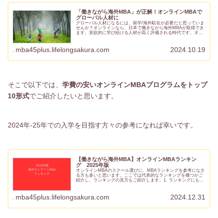
「働きながら海外MBA」が正解！オンラインMBAで
グローバル人材に
グローバル人材になるには、留学/海外駐在が必要だと思っていま
せんか？オンラインなら、日本で働きながら海外MBAが取得でき
ます。意欲的に学び続ける人材が高く評価される時代です。オン
ラインで海外MBA取得後、年収もキャリアも別次元にアップした
筆...
mba45plus.lifelongsakura.com
2024.10.19
そこで以下では、
学費の安いオンラインMBAプログラムをトップ
10形式
でご紹介したいと思います。
2024年-25年での入学を目指す方々の参考になれば幸いです。
【働きながら海外MBA】オンラインMBAランキン
グ 2025年版
オンラインMBAのスクール選びに、MBAランキングを参考になさ
る方も多いと思います。ここでは代表的なランキングを幾つかご
紹介し、ランキングの見方もご紹介します。1. ランキングにも
色々あるMBAランキングはFinacial Timesなどの...
mba45plus.lifelongsakura.com
2024.12.31