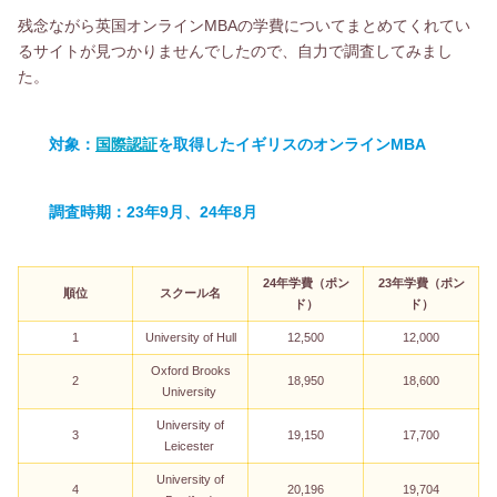
残念ながら英国オンラインMBAの学費についてまとめてくれてい
るサイトが見つかりませんでしたので、自力で調査してみまし
た。
対象：
国際認証
を取得したイギリスのオンラインMBA
調査時期：23年9月、24年8月
24年学費（ポン
23年学費（ポン
順位
スクール名
ド）
ド）
1
University of Hull
12,500
12,000
Oxford Brooks
2
18,950
18,600
University
University of
3
19,150
17,700
Leicester
University of
4
20,196
19,704