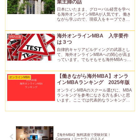
業主婦の話
日本にいたまま、グローバル経営を学べ
る海外オンラインMBAが人気です。働き
ながら学ぶので、現収入をキープできる
のが大きなメリットです。そこで気にな
るのが、取得後の年収。 いったいどの
くらいの年収アップが期待できるのでし
海外オンラインMBA 入学要件
MBA出願
ょうか？ ...
は３つ
自律的キャリアビルディングの武器とし
て、海外オンラインMBAへの関心が高ま
っています。でもそもそも海外MBAって
誰でも目指せるものなのでしょうか？？
実は３つの入学要件があるのです。この
記事では、留学経験ゼロからオーバー45
【働きながら海外MBA】オンラ
オンラインMBA
でMBAホルダーに...
インMBAランキング 2025年版
オンラインMBAのスクール選びに、MBA
ランキングを参考になさる方も多いと思
います。ここでは代表的なランキングを
幾つかご紹介し、ランキングの見方もご
紹介します。1. ランキングにも色々ある
MBAランキングはFinacial Timesなど
の...
【海外MBA】無料講座で受験対策！
Coursera（コーセラ）のススメ