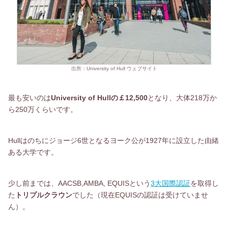
出所：University of Hull ウェブサイト
最も安いのは
University of Hullの￡12,500
となり、大体218万か
ら250万くらいです。
Hullはのちにジョージ6世となるヨーク公が1927年に設立した由緒
ある大学です。
少し前までは、AACSB,AMBA, EQUISという
3大国際認証
を取得し
た
トリプルクラウン
でした（現在EQUISの認証は受けていませ
ん）。