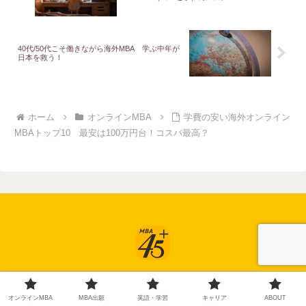
40代/50代こそ働きながら海外MBA 学ぶ中年が
日本を救う！
ホーム
オンラインMBA
学費の安い海外オンライン
MBAトップ10 最安は100万円台！コスパ最高？
CONTACT
Privacy policy
HOME
オンラインMBA
MBA出願
英語・学習
キャリア
ABOUT