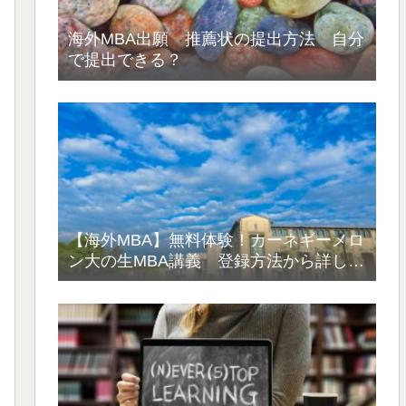
海外MBA出願 推薦状の提出方法 自分
で提出できる？
【海外MBA】無料体験！カーネギーメロ
ン大の生MBA講義 登録方法から詳しく
解説