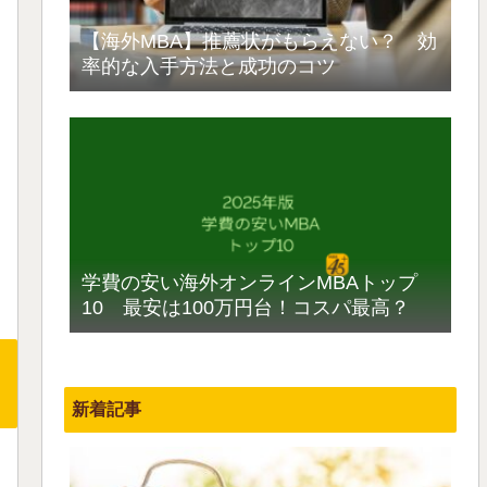
【海外MBA】推薦状がもらえない？ 効
率的な入手方法と成功のコツ
学費の安い海外オンラインMBAトップ
10 最安は100万円台！コスパ最高？
新着記事