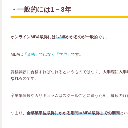
・一般的には1－3年
オンラインMBA取得には
1-3年
かかるのが一般的
です。
MBAは
「資格」ではなく「学位」
です。
資格試験に合格すればなれるというものではなく、
大学院に入学し
なれる
のです。
卒業単位数やカリキュラムはスクールごとに違うため、最短の取
つまり、
全卒業単位取得にかかる期間＝MBA取得までの期間
とい