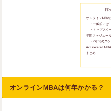
目
オンラインMBA
・一般的には1
・トップスクー
年間スケジュー
・2年間のス
Accelerated MB
まとめ
オンラインMBAは何年かかる？