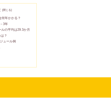
次
は何年かかる？
－3年
ルの平均は29.3か月
ルは？
ケジュール例
A