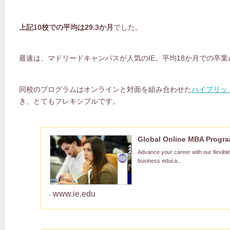
上記10校での平均は29.3か月
でした。
最速は、マドリードキャンパスが人気のIE。平均18か月での卒
同校のプログラムはオンラインと対面を組み合わせた
ハイブリッ
き、とてもフレキシブルです。
Global Online MBA Program
Advance your career with our flexibl
business educa...
www.ie.edu