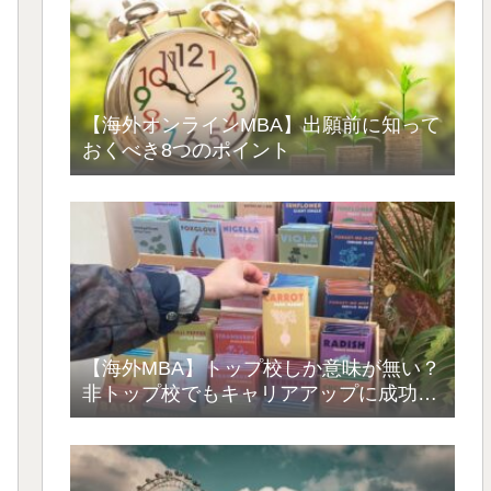
【海外オンラインMBA】出願前に知って
おくべき8つのポイント
【海外MBA】トップ校しか意味が無い？
非トップ校でもキャリアアップに成功し
た話