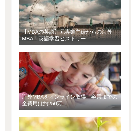
【MBAの英語】元専業主婦からの海外
MBA 英語学習ヒストリー
海外MBAをオンライン取得 卒業までの
全費用は約250万