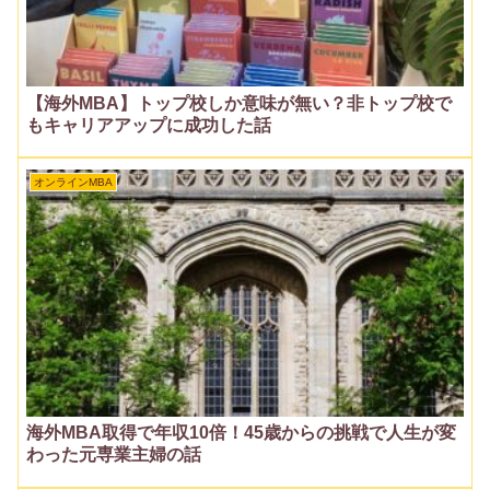
【海外MBA】トップ校しか意味が無い？非トップ校で
もキャリアアップに成功した話
オンラインMBA
海外MBA取得で年収10倍！45歳からの挑戦で人生が変
わった元専業主婦の話