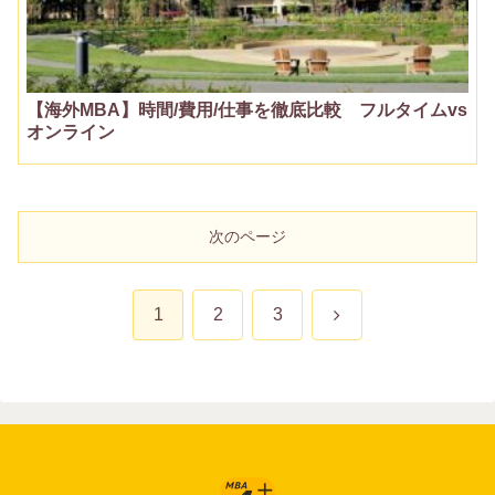
【海外MBA】時間/費用/仕事を徹底比較 フルタイムvs
オンライン
次のページ
次
1
2
3
へ