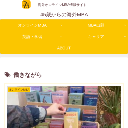
海外オンラインMBA情報サイト
45歳からの海外MBA
オンラインMBA
MBA出願
英語・学習
キャリア
ABOUT
働きながら
オンラインMBA