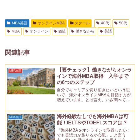
MBA英語
オンラインMBA
スクール
40代
50代
MBA
オンライン
価値
働きながら
英語
関連記事
【要チェック】働きながらオンラ
MBA出願
インで海外MBA取得 入学まで
の6つのステップ
自分でキャリアを切り拓きたいという思
いで、海外オンラインMBAを目指す方が
増えています。とは言え、いざ調べてみ
てもあまりまとまった情報がなく、何か
ら手を付けたら良いのか分からない、と
いう方もいらっしゃるのではないでしょ
海外経験なしでも海外MBAは可
MBA英語
うか？この記事では、M...
能！IELTSやTOEFLスコアは？
「海外MBAをオンラインで取得したい！
でも英語力が足りるか心配」…と言う