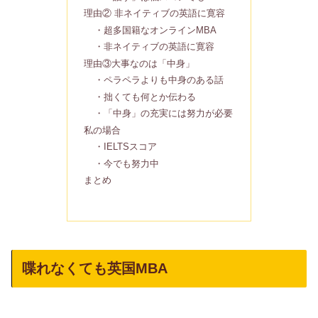
理由② 非ネイティブの英語に寛容
・超多国籍なオンラインMBA
・非ネイティブの英語に寛容
理由③大事なのは「中身」
・ペラペラよりも中身のある話
・拙くても何とか伝わる
・「中身」の充実には努力が必要
私の場合
・IELTSスコア
・今でも努力中
まとめ
喋れなくても英国MBA