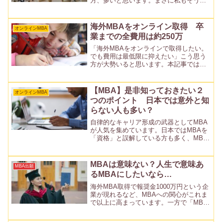
方、多いと思います。まさに私もそうだ
ったので、気持ちがよく分かります。こ
の記事では、海外オンラインMBAに必要
な英語スコアについてデータに基づいて
海外MBAをオンライン取得 卒
オンラインMBA
詳しくご説明します。海...
業までの全費用は約250万
「海外MBAをオンラインで取得したい。
でも費用は最低限に抑えたい」こう思う
方が大勢いると思います。本記事では、
資金力の乏しい元専業主婦だった私が
MBA取得までに払った費用の詳細を、準
備段階から卒業までの時系列に沿って紹
【MBA】是非知っておきたい２
オンラインMBA
介します。私の経験が、...
つのポイント 日本では意外と知
らない人も多い？
自律的なキャリア形成の武器としてMBA
が人気を集めています。日本ではMBAを
「資格」と誤解している方も多く、MBA
がどういうものなのか意外と知られてい
ません。この記事では、是非知っておき
たいMBAの二つのコア要素（人材教育・
MBAは意味ない？人生で意味あ
MBA出願
第三者認証）につ...
るMBAにしたいなら…
海外MBA取得で報奨金1000万円という企
業が現れるなど、MBAへの関心がこれま
で以上に高まっています。一方で「MBA
なんて意味ない」というネガティブな意
見もよく見られます。この記事では