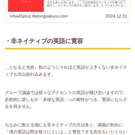
る方も多いと思います。ここでは代表的なランキングを幾つかご
紹介し、ランキングの見方もご紹介します。1. ランキングにも
色々あるMBAランキングはFinacial Timesなどの...
mba45plus.lifelongsakura.com
2024.12.31
・非ネイティブの英語に寛容
…となると当然
、
私のようにそれほど英語が上手くない非ネイテ
ィブも沢山紛れ込みます。
グループ議論では様々なアクセントの英語が飛び交いますので、
必然的に誰しもが「多様な英語」への耐性がつき、寛容にならざ
るを得ません。
ちなみに教える側にも非ネイティブの方は多く、講義の初めに
「僕の英語は聞き取りにくいよ」と警告？する先生もいたくらい