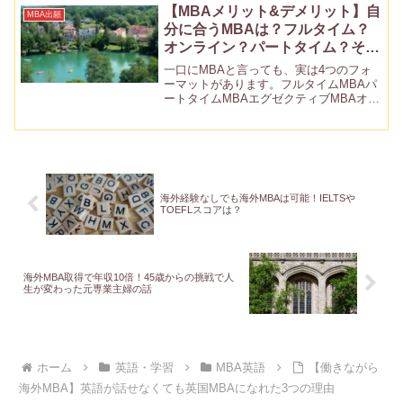
「MBAは意味なし」とする代表的な理由
【MBAメリット&デメリット】自
MBA出願
6つを挙げ、何と...
分に合うMBAは？フルタイム？
オンライン？パートタイム？それ
ともエグゼクティブ？
一口にMBAと言っても、実は4つのフォ
ーマットがあります。フルタイムMBAパ
ートタイムMBAエグゼクティブMBAオン
ラインMBAどれが自分に合うのか迷って
いる方もいらっしゃると思います。この
記事ではそれぞれのメリット、デメリッ
トについて詳し...
海外経験なしでも海外MBAは可能！IELTSや
TOEFLスコアは？
海外MBA取得で年収10倍！45歳からの挑戦で人
生が変わった元専業主婦の話
ホーム
英語・学習
MBA英語
【働きながら
海外MBA】英語が話せなくても英国MBAになれた3つの理由