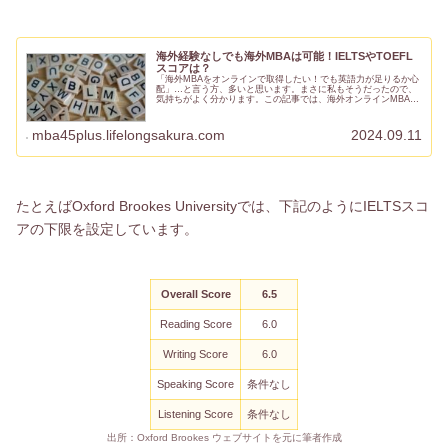
海外経験なしでも海外MBAは可能！IELTSやTOEFL
スコアは？
「海外MBAをオンラインで取得したい！でも英語力が足りるか心
配」…と言う方、多いと思います。まさに私もそうだったので、
気持ちがよく分かります。この記事では、海外オンラインMBAに
必要な英語スコアについてデータに基づいて詳しくご説明しま
す。海...
mba45plus.lifelongsakura.com
2024.09.11
たとえばOxford Brookes Universityでは、下記のようにIELTSスコ
アの下限を設定しています。
Overall Score
6.5
Reading Score
6.0
Writing Score
6.0
Speaking Score
条件なし
Listening Score
条件なし
出所：Oxford Brookes ウェブサイトを元に筆者作成