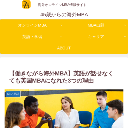
海外オンラインMBA情報サイト
45歳からの海外MBA
オンラインMBA
MBA出願
英語・学習
キャリア
ABOUT
【働きながら海外MBA】英語が話せなく
ても英国MBAになれた3つの理由
MBA英語