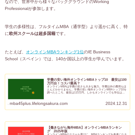
なので、世界中から様々なバックグラウンドのWorking
Professionalが参加します。
学生の多様性は、フルタイムMBA（通学型）より遥かに高く、特
に
欧州スクールは超多国籍
です。
たとえば、
オンラインMBAランキング1位
のIE Business
School（スペイン）では、140か国以上の学生が学んでいます。
学費の安い海外オンラインMBAトップ10 最安は100
万円台！コスパ最高？
オンラインMBAは学費の安さも大きな魅力。学費以外の費用もほ
とんどかかりません。学費の安い海外オンラインMBAトップ10を
調べたところ、最安は115万円。しかもオンラインでも学位はフ
ルタイムと同等なので、圧倒的なコスパといえます。本記事で
は...
mba45plus.lifelongsakura.com
2024.12.31
【働きながら海外MBA】オンラインMBAランキン
グ 2025年版
オンラインMBAのスクール選びに、MBAランキングを参考になさ